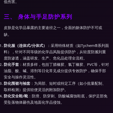
低伤害。
三、 身体与手足防护系列
皮肤是化学品暴露的主要途径之一，全面的躯体防护不可或
缺。
防化服（连体式/分体式）
：采用特殊材质（如Tychem®系列面
料），针对不同等级的化学品风险提供防护，从轻度防溅到重
度防渗透，涵盖研发、生产、危化品处理全流程。
防化手套
：材质多样，包括丁腈橡胶、氯丁橡胶、PVC等，针对
油脂、酸、碱、溶剂等日化常见成分提供专效防护，确保手部
安全与操作灵活性。
防化围裙与袖套
：为局部、短时或特定工序（如小批量配制、
取样检测）提供轻便灵活的附加防护。
防化安全鞋/靴
：防滑、防穿刺、防酸碱腐蚀鞋底，保护足部免
受坠落物体砸伤及地面化学品侵蚀。